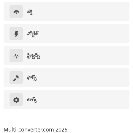
శక్తి
వోల్టేజ్
ఫ్రీక్వెన్సీ
ఫోర్స్
టార్క్
Multi-converter.com 2026