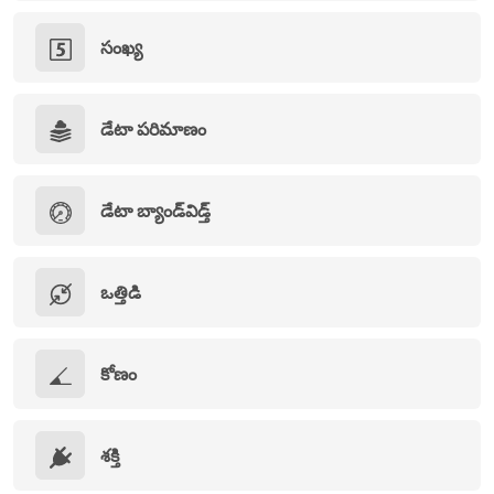
సంఖ్య
డేటా పరిమాణం
డేటా బ్యాండ్‌విడ్త్
ఒత్తిడి
కోణం
శక్తి