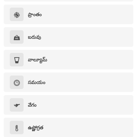
ప్రాంతం
బరువు
వాల్యూమ్
సమయం
వేగం
ఉష్ణోగ్రత