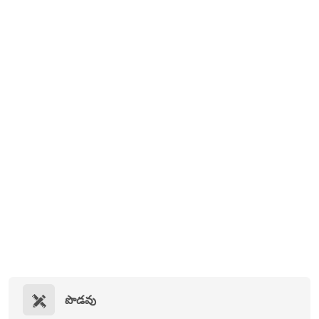
పొడవు