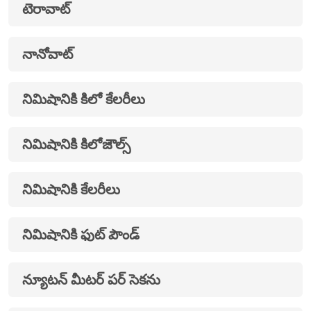
టెరావాట్
నానోవాట్
నిమిషానికి కిలో కేలరీలు
నిమిషానికి కిలోజౌల్స్
నిమిషానికి కేలరీలు
నిమిషానికి ఫుట్ పౌండ్
న్యూటన్ మీటర్ పర్ సెకను