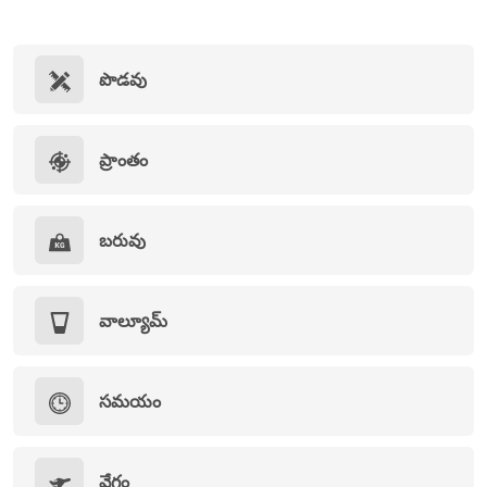
పొడవు
ప్రాంతం
బరువు
వాల్యూమ్
సమయం
వేగం