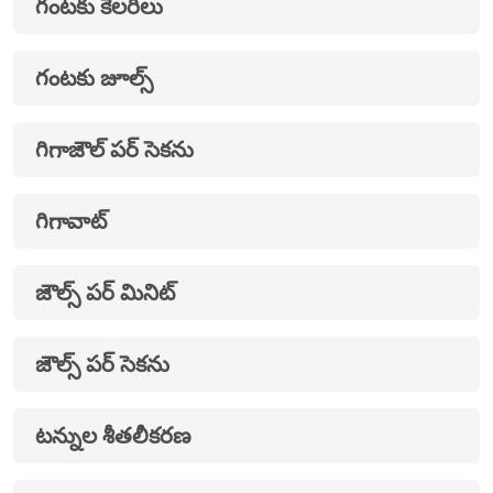
గంటకు కేలరీలు
గంటకు జూల్స్
గిగాజౌల్ పర్ సెకను
గిగావాట్
జౌల్స్ పర్ మినిట్
జౌల్స్ పర్ సెకను
టన్నుల శీతలీకరణ