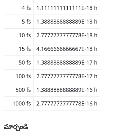
4 fs
1.1111111111111E-18 h
5 fs
1.3888888888889E-18 h
10 fs
2.7777777777778E-18 h
15 fs
4.1666666666667E-18 h
50 fs
1.3888888888889E-17 h
100 fs
2.7777777777778E-17 h
500 fs
1.3888888888889E-16 h
1000 fs
2.7777777777778E-16 h
మార్చండి