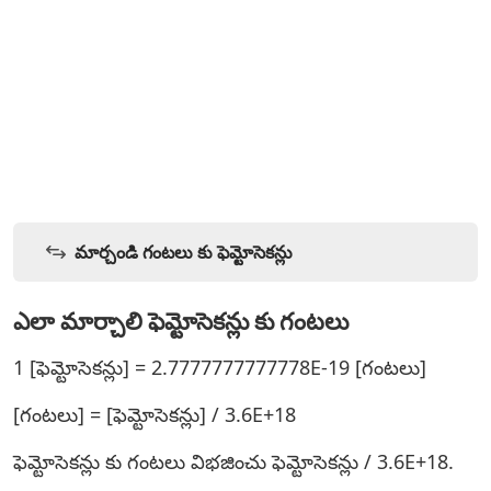
మార్చండి గంటలు కు ఫెమ్టోసెకన్లు
ఎలా మార్చాలి ఫెమ్టోసెకన్లు కు గంటలు
1 [ఫెమ్టోసెకన్లు] = 2.7777777777778E-19 [గంటలు]
[గంటలు] = [ఫెమ్టోసెకన్లు] / 3.6E+18
ఫెమ్టోసెకన్లు కు గంటలు విభజించు ఫెమ్టోసెకన్లు / 3.6E+18.