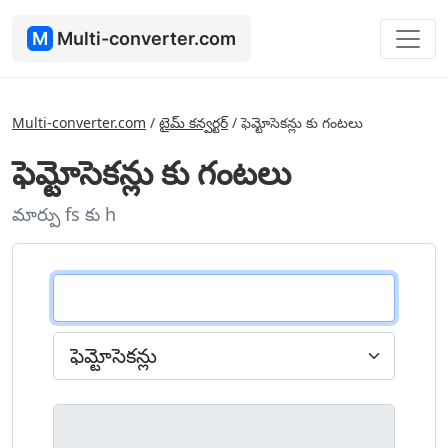
M
Multi-converter.com
Multi-converter.com
/
టైమ్ కన్వర్టర్
/
ఫెమ్టోసెకన్లు కు గంటలు
ఫెమ్టోసెకన్లు కు గంటలు
మార్పు fs కు h