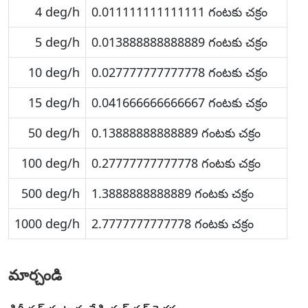
4 deg/h
0.011111111111111 గంటకు చక్రం
5 deg/h
0.013888888888889 గంటకు చక్రం
10 deg/h
0.027777777777778 గంటకు చక్రం
15 deg/h
0.041666666666667 గంటకు చక్రం
50 deg/h
0.13888888888889 గంటకు చక్రం
100 deg/h
0.27777777777778 గంటకు చక్రం
500 deg/h
1.3888888888889 గంటకు చక్రం
1000 deg/h
2.7777777777778 గంటకు చక్రం
మార్చండి