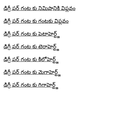
డిగ్రీ పర్ గంట కు నిమిషానికి విప్లవం
డిగ్రీ పర్ గంట కు గంటకు విప్లవం
డిగ్రీ పర్ గంట కు పెటాహెర్ట్జ్
డిగ్రీ పర్ గంట కు టెరాహెర్ట్జ్
డిగ్రీ పర్ గంట కు కిలోహెర్ట్జ్
డిగ్రీ పర్ గంట కు మెగాహెర్ట్జ్
డిగ్రీ పర్ గంట కు గిగాహెర్ట్జ్