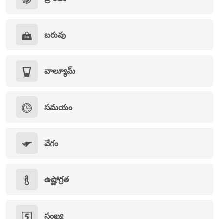
బరువు
వాల్యూమ్
సమయం
వేగం
ఉష్ణోగ్రత
సంఖ్య