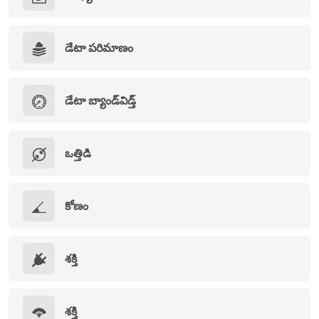
డేటా పరిమాణం
డేటా బ్యాండ్‌విడ్త్
ఒత్తిడి
కోణం
శక్తి
శక్తి