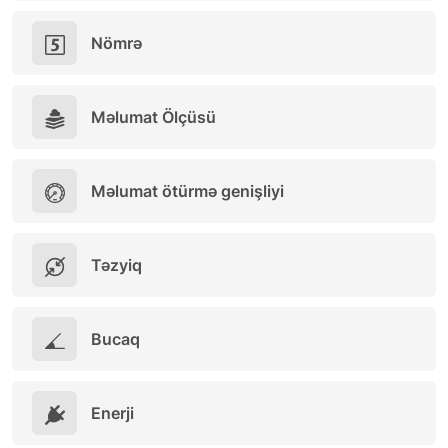
Nömrə
Məlumat Ölçüsü
Məlumat ötürmə genişliyi
Təzyiq
Bucaq
Enerji