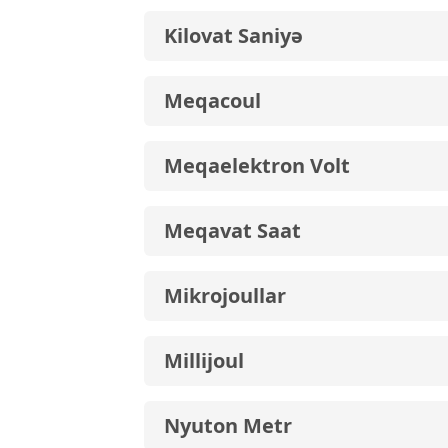
Kilovat Saniyə
Meqacoul
Meqaelektron Volt
Meqavat Saat
Mikrojoullar
Millijoul
Nyuton Metr