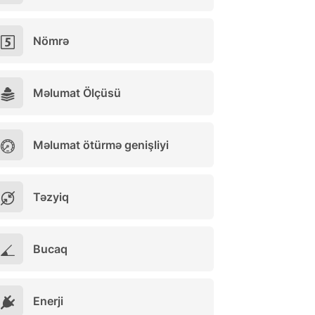
Nömrə
Məlumat Ölçüsü
Məlumat ötürmə genişliyi
Təzyiq
Bucaq
Enerji