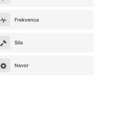
Frekvenca
Sila
Navor