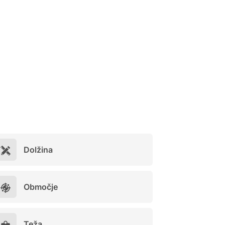
Dolžina
Območje
Teža