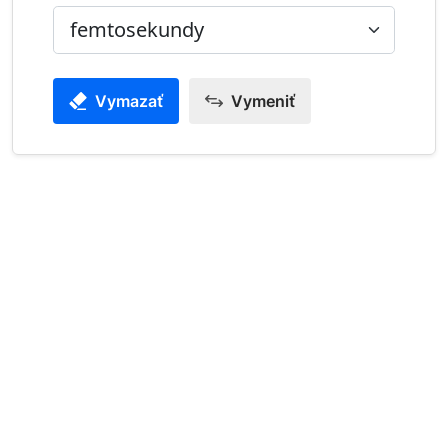
Vymazať
Vymeniť