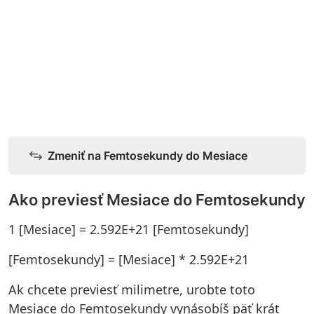
Zmeniť na Femtosekundy do Mesiace
Ako previesť Mesiace do Femtosekundy
1 [Mesiace] = 2.592E+21 [Femtosekundy]
[Femtosekundy] = [Mesiace] * 2.592E+21
Ak chcete previesť milimetre, urobte toto
Mesiace do Femtosekundy vynásobíš päť krát