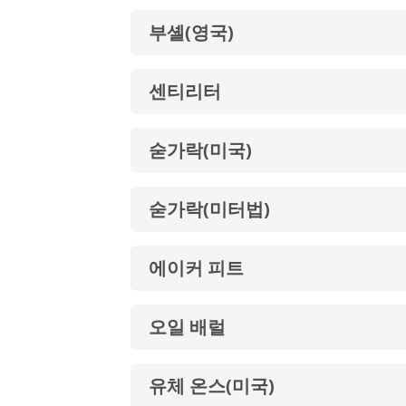
부셸(영국)
센티리터
숟가락(미국)
숟가락(미터법)
에이커 피트
오일 배럴
유체 온스(미국)