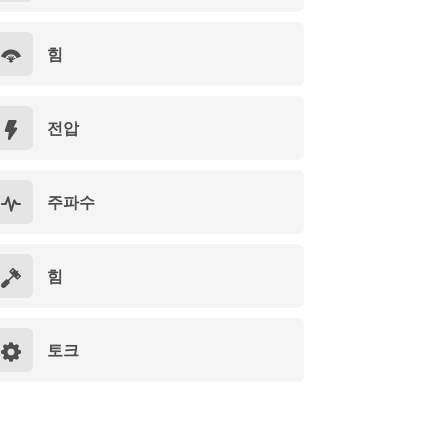
힘
전압
주파수
힘
토크