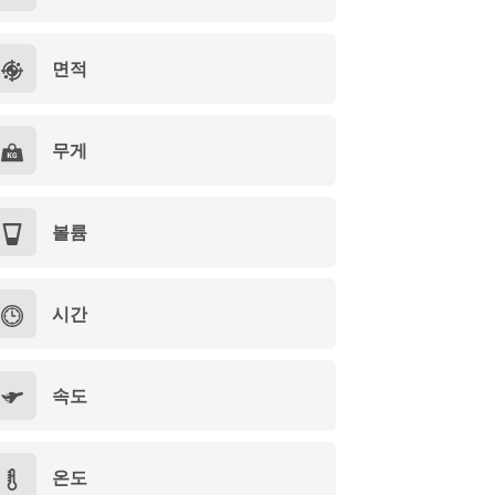
면적
무게
볼륨
시간
속도
온도