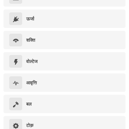
ऊर्जा
शक्ति
वोल्टेज
आवृत्ति
बल
टोक़