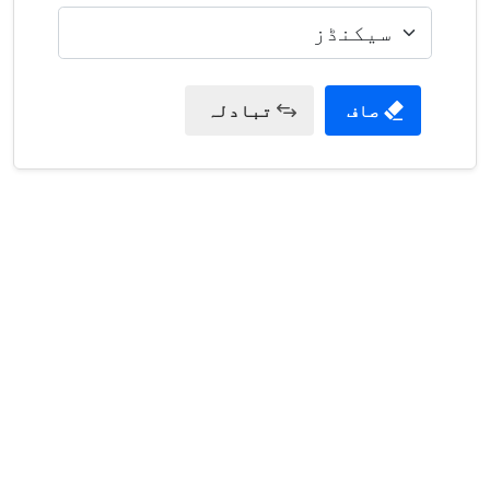
صاف
تبادلہ