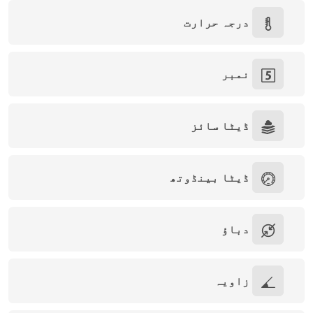
درجہ حرارت
نمبر
ڈیٹا سائز
ڈیٹا بینڈوتھ
دباؤ
زاویہ