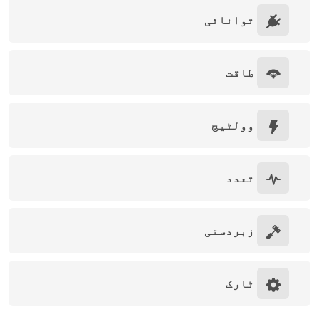
توانائی
طاقت
وولٹیج
تعدد
زبردستی
ٹارک