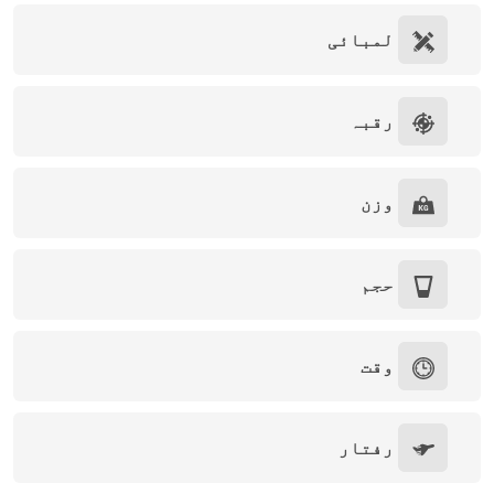
لمبائی
رقبہ
وزن
حجم
وقت
رفتار