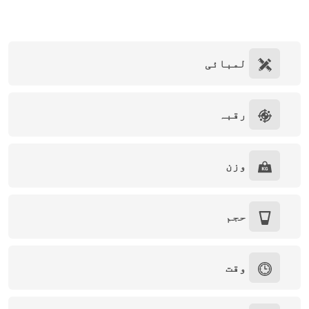
لمبائی
رقبہ
وزن
حجم
وقت