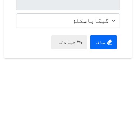
صاف
تبادلہ