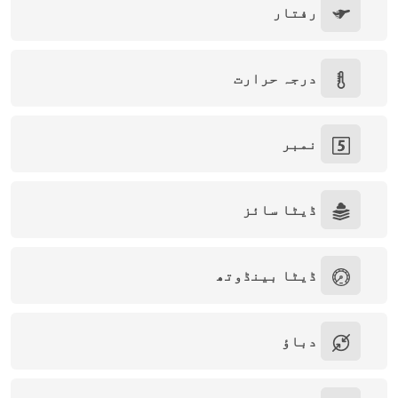
رفتار
درجہ حرارت
نمبر
ڈیٹا سائز
ڈیٹا بینڈوتھ
دباؤ