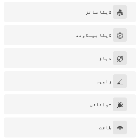
ڈیٹا سائز
ڈیٹا بینڈوتھ
دباؤ
زاویہ
توانائی
طاقت