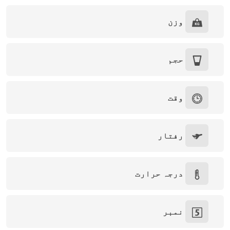
وزن
حجم
وقت
رفتار
درجہ حرارت
نمبر