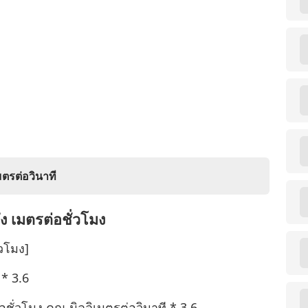
เมตรต่อวินาที
ึง เมตรต่อชั่วโมง
่วโมง]
 * 3.6
ชั่วโมง คูณ มิลลิเมตรต่อวินาที * 3.6.