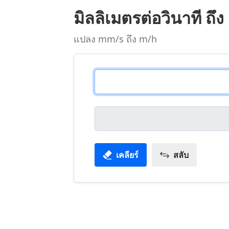
มิลลิเมตรต่อวินาที ถึง
แปลง mm/s ถึง m/h
เคลียร์
สลับ