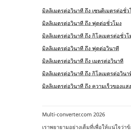
มิลลิเมตรต่อวินาที ถึง เซนติเมตรต่อชั่
มิลลิเมตรต่อวินาที ถึง ฟุตต่อชั่วโมง
มิลลิเมตรต่อวินาที ถึง กิโลเมตรต่อชั่วโ
มิลลิเมตรต่อวินาที ถึง ฟุตต่อวินาที
มิลลิเมตรต่อวินาที ถึง เมตรต่อวินาที
มิลลิเมตรต่อวินาที ถึง กิโลเมตรต่อวินาท
มิลลิเมตรต่อวินาที ถึง ความเร็วของแส
Multi-converter.com 2026
เราพยายามอย่างเต็มที่เพื่อให้แน่ใจว่า