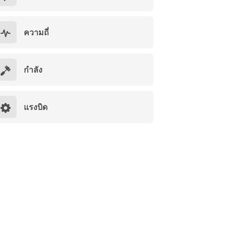
ความถี่
กำลัง
แรงบิด