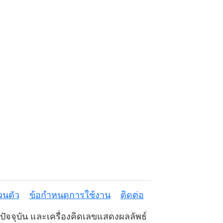
วนตัว
ข้อกำหนดการใช้งาน
ติดต่อ
นปัจจุบัน และเครื่องคิดเลขแสดงผลลัพธ์