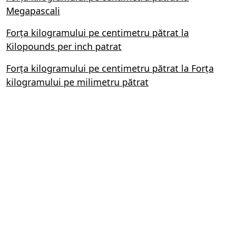
Megapascali
Forța kilogramului pe centimetru pătrat la
Kilopounds per inch patrat
Forța kilogramului pe centimetru pătrat la Forța
kilogramului pe milimetru pătrat