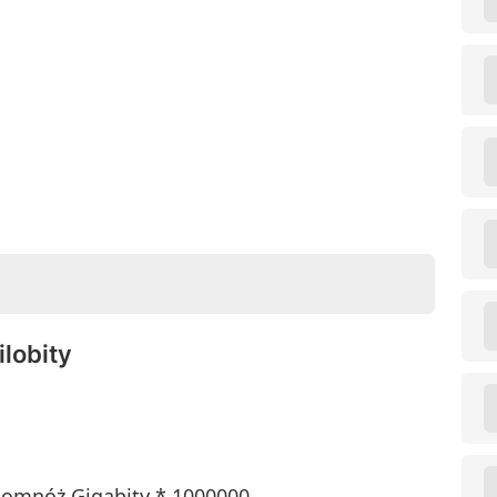
ilobity
 pomnóż Gigabity * 1000000.