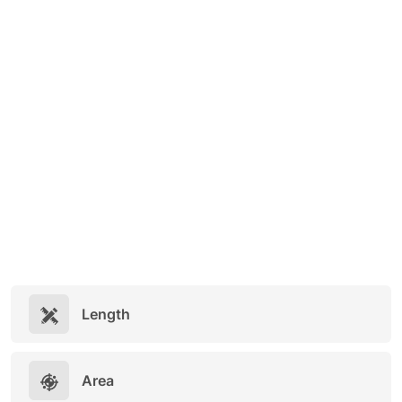
Length
Area