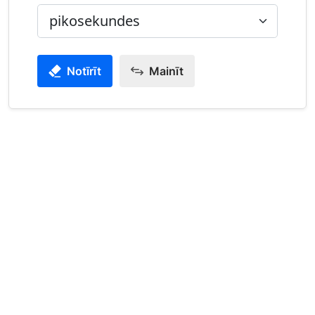
Notīrīt
Mainīt