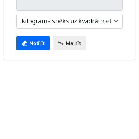
Notīrīt
Mainīt