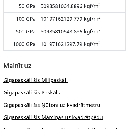
2
50 GPa
5098581064.8896 kgf/m
2
100 GPa
10197162129.779 kgf/m
2
500 GPa
50985810648.896 kgf/m
2
1000 GPa
101971621297.79 kgf/m
Mainīt uz
Gigapaskāli šis Milipaskāli
Gigapaskāli šis Paskāls
Gigapaskāli šis Ņūtoni uz kvadrātmetru
Gigapaskāli šis Mārciņas uz kvadrātpēdu