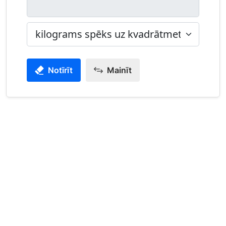
Notīrīt
Mainīt