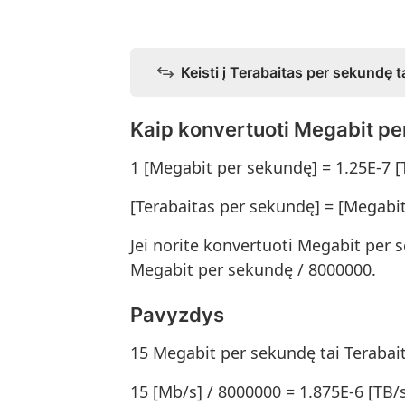
Keisti į Terabaitas per sekundę 
Kaip konvertuoti Megabit pe
1 [Megabit per sekundę] = 1.25E-7 [
[Terabaitas per sekundę] = [Megabi
Jei norite konvertuoti Megabit per 
Megabit per sekundę / 8000000.
Pavyzdys
15 Megabit per sekundę tai Terabai
15 [Mb/s] / 8000000 = 1.875E-6 [TB/