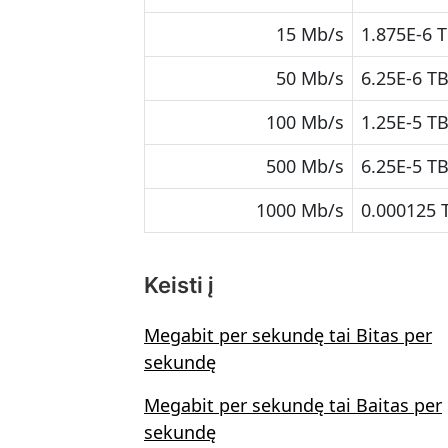
15 Mb/s
1.875E-6 
50 Mb/s
6.25E-6 TB
100 Mb/s
1.25E-5 TB
500 Mb/s
6.25E-5 TB
1000 Mb/s
0.000125 
Keisti į
Megabit per sekundę tai Bitas per
sekundę
Megabit per sekundę tai Baitas per
sekundę