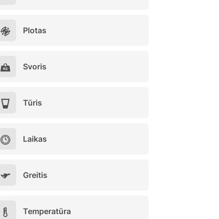
Plotas
Svoris
Tūris
Laikas
Greitis
Temperatūra