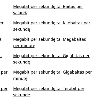
Megabit per sekundę tai Baitas per
valandą
er
Megabit per sekundę tai Kilobaitas per
sekundę
s
Megabit per sekundę tai Megabaitas
per minutę
s
Megabit per sekundę tai Gigabitas per
sekundę
 per
Megabit per sekundę tai Gigabaitas per
minutę
 per
Megabit per sekundę tai Terabit per
sekundę