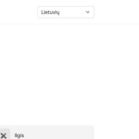
Ilgis