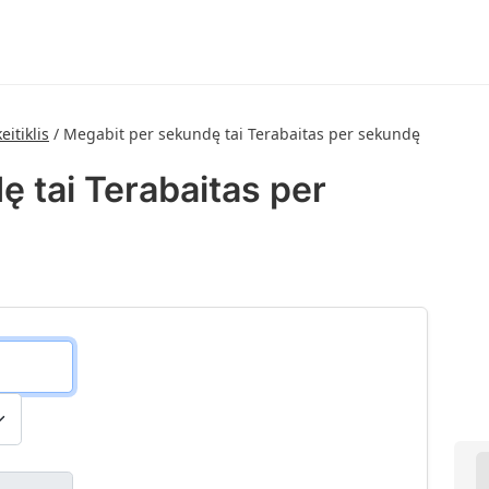
itiklis
/
Megabit per sekundę tai Terabaitas per sekundę
 tai Terabaitas per