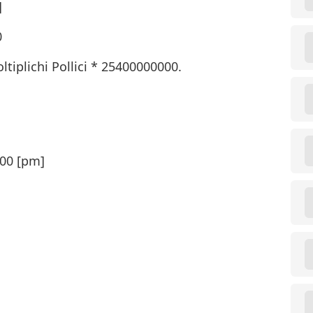
]
0
ltiplichi Pollici * 25400000000.
000 [pm]