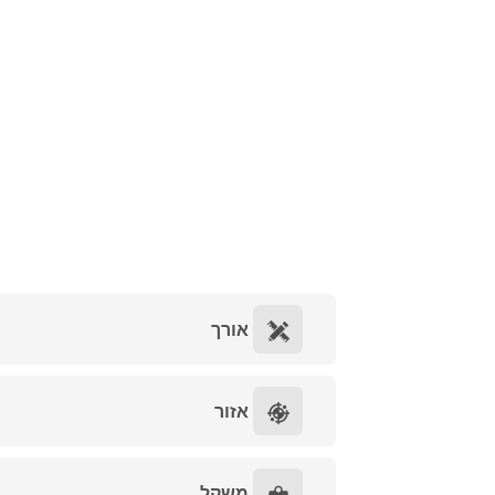
אורך
אזור
משקל