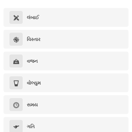
લંબાઈ
વિસ્તાર
વજન
વોલ્યુમ
સમય
ગતિ