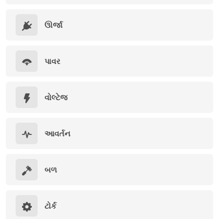
ઊર્જા
પાવર
વોલ્ટેજ
આવર્તન
બળ
ટોર્ક