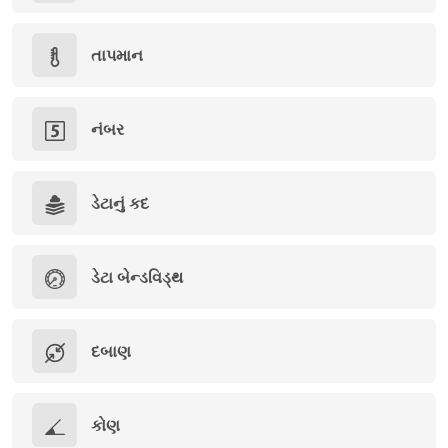
તાપમાન
નંબર
ડેટાનું કદ
ડેટા બેન્ડવિડ્થ
દબાણ
કોણ