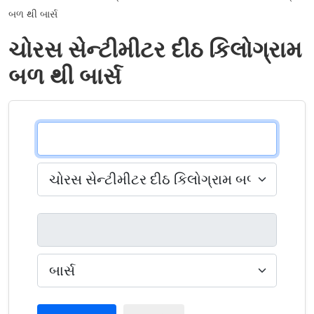
બળ થી બાર્સ
ચોરસ સેન્ટીમીટર દીઠ કિલોગ્રામ
બળ થી બાર્સ