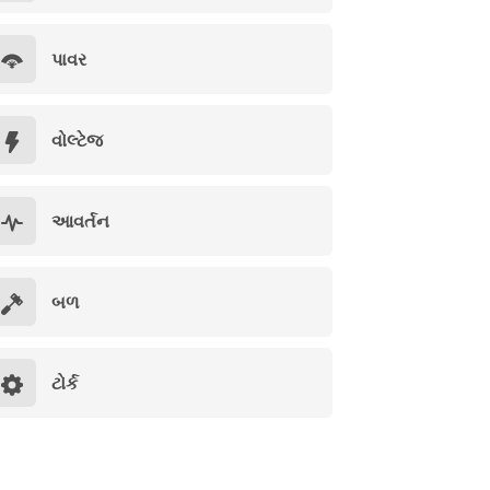
પાવર
વોલ્ટેજ
આવર્તન
બળ
ટોર્ક