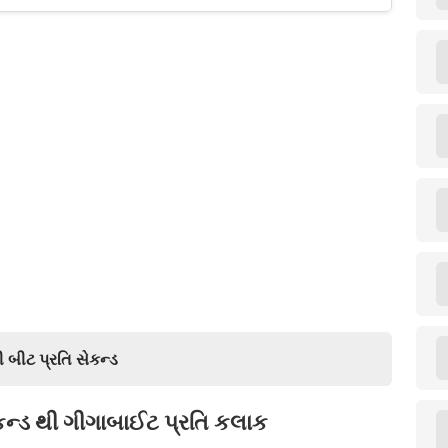
બીટ પ્રતિ સેકન્ડ
 સેકન્ડ થી ગીગાબાઈટ પ્રતિ કલાક