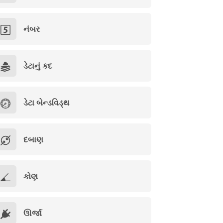
નંબર
ડેટાનું કદ
ડેટા બેન્ડવિડ્થ
દબાણ
કોણ
ઊર્જા