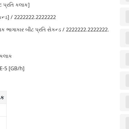
ટ પ્રતિ કલાક]
ેકન્ડ] / 2222222.2222222
લાક ભાગાકાર બીટ પ્રતિ સેકન્ડ / 2222222.2222222.
િ કલાક
5E-5 [GB/h]
ાક