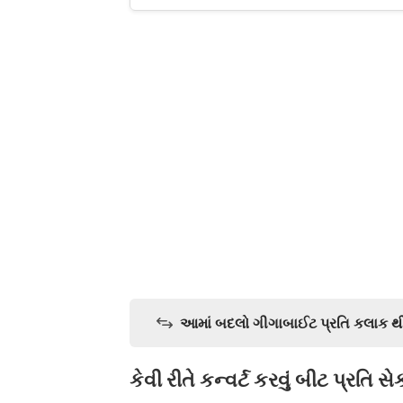
આમાં બદલો ગીગાબાઈટ પ્રતિ કલાક થી 
કેવી રીતે કન્વર્ટ કરવું બીટ પ્રતિ