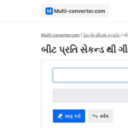
M
Multi-converter.com
Multi-converter.com
/
ડેટા બેન્ડવિડ્થ કન્વર્ટર
/
બી
બીટ પ્રતિ સેકન્ડ થી 
સાફ કરો
સ્વેપ