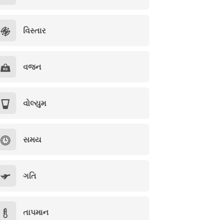
વિસ્તાર
વજન
વોલ્યુમ
સમય
ગતિ
તાપમાન