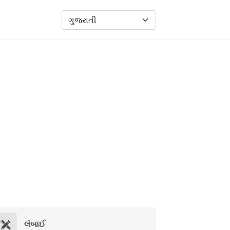
લંબાઈ