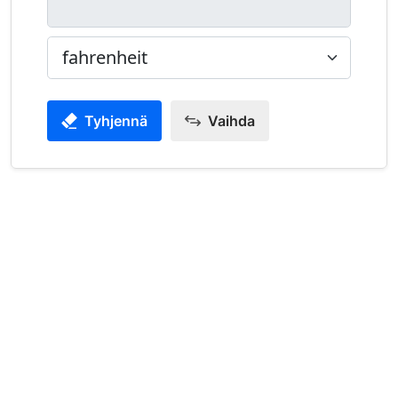
Tyhjennä
Vaihda