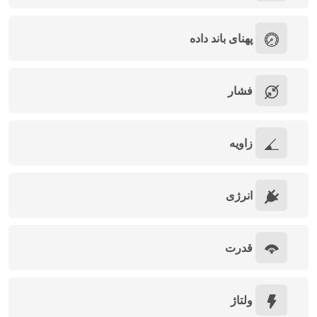
پهنای باند داده
فشار
زاویه
انرژی
قدرت
ولتاژ