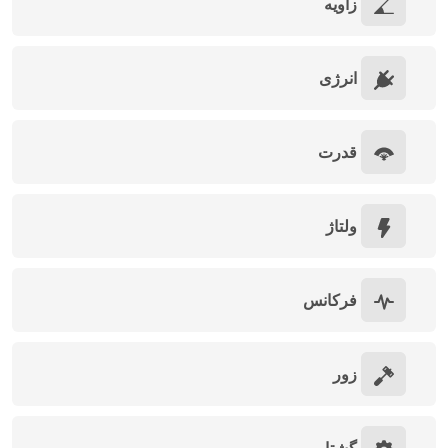
زاویه
انرژی
قدرت
ولتاژ
فرکانس
زور