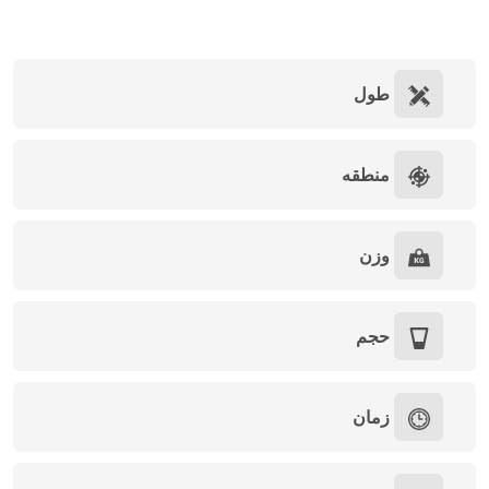
طول
منطقه
وزن
حجم
زمان