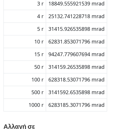
3 r
18849.555921539 mrad
4 r
25132.741228718 mrad
5 r
31415.926535898 mrad
10 r
62831.853071796 mrad
15 r
94247.779607694 mrad
50 r
314159.26535898 mrad
100 r
628318.53071796 mrad
500 r
3141592.6535898 mrad
1000 r
6283185.3071796 mrad
Αλλαγή σε