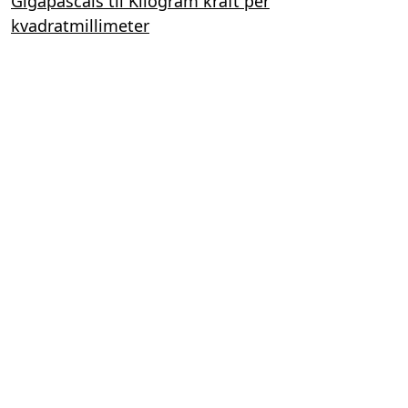
Gigapascals til Kilogram kraft per
kvadratmillimeter