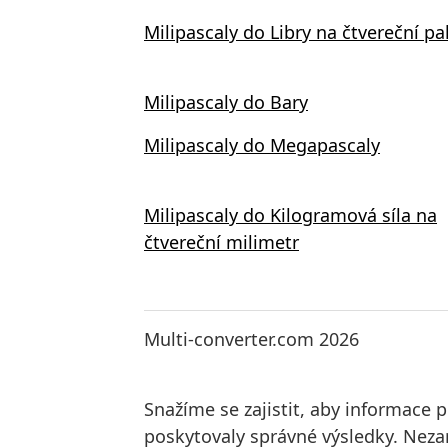
Milipascaly do Libry na čtvereční pa
Milipascaly do Bary
Milipascaly do Megapascaly
Milipascaly do Kilogramová síla na
čtvereční milimetr
Multi-converter.com 2026
Snažíme se zajistit, aby informace 
poskytovaly správné výsledky. Neza