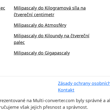
lec
Milipascaly do Kilogramová síla na
čtvereční centimetr
Milipascaly do Atmosféry
Milipascaly do Kiloundy na čtvereční
palec
Milipascaly do Gigapascaly
Zásady ochrany osobníc
Kontakt
prezentované na Multi-converter.com byly správné a a
ručujeme však jejich přesnost a správnost.