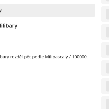
y
ilibary
ibary rozděl pět podle Milipascaly / 100000.