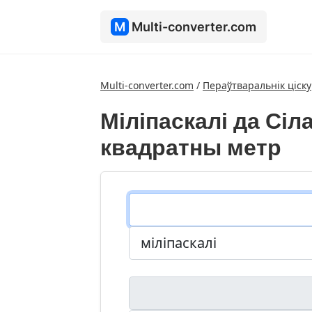
M
Multi-converter.com
Multi-converter.com
/
Пераўтваральнік ціску
Міліпаскалі да Сіл
квадратны метр