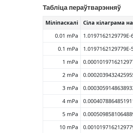
Табліца пераўтварэнняў
Міліпаскалі
Сіла кілаграма н
0.01 mPa
1.0197162129779E-
0.1 mPa
1.0197162129779E-
1 mPa
0.000101971621297
2 mPa
0.000203943242595
3 mPa
0.000305914863893
4 mPa
0.000407886485191
5 mPa
0.000509858106488
10 mPa
0.001019716212977