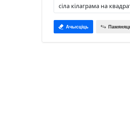
Ачысціць
Памяняць