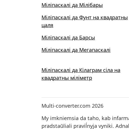
Міліпаскалі да Мілібары
Міліпаскалі да Фунт на квадратны
цаля
Міліпаскалі да Барсы
Міліпаскалі да Мегапаскалі
Міліпаскалі да Кілаграм сіла на
квадратны міліметр
Multi-converter.com 2026
My imkniemsia da taho, kab infarmacy
pradstaŭliali praviĺnyja vyniki. Ad