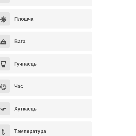
Плошча
Вага
Гучнасць
Час
Хуткасць
Тэмпература