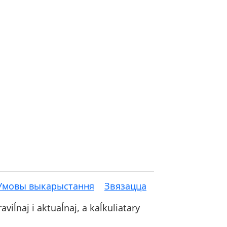
Умовы выкарыстання
Звязацца
iĺnaj i aktuaĺnaj, a kaĺkuliatary