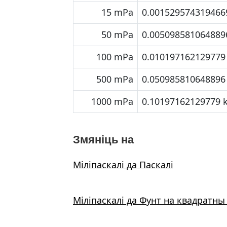
15 mPa
0.001529574319466
50 mPa
0.005098581064889
100 mPa
0.010197162129779
500 mPa
0.050985810648896
1000 mPa
0.10197162129779 
Змяніць на
Міліпаскалі да Паскалі
Міліпаскалі да Фунт на квадратны