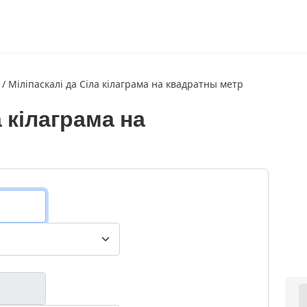
/
Міліпаскалі да Сіла кілаграма на квадратны метр
а кілаграма на