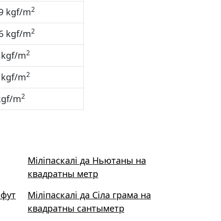
2
9 kgf/m
2
6 kgf/m
2
 kgf/m
2
 kgf/m
2
kgf/m
Міліпаскалі да Ньютаны на
квадратны метр
 фут
Міліпаскалі да Сіла грама на
квадратны сантыметр