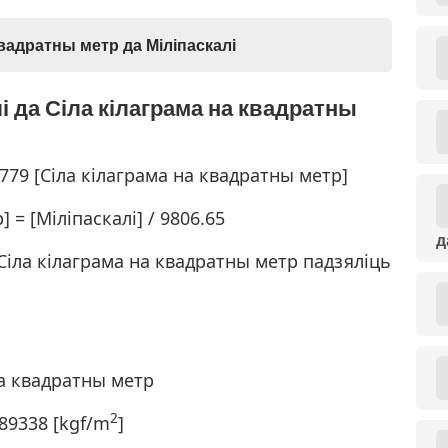
квадратны метр да Міліпаскалі
і да Сіла кілаграма на квадратны
9779 [Сіла кілаграма на квадратны метр]
 = [Міліпаскалі] / 9806.65
д
Сіла кілаграма на квадратны метр падзяліць
на квадратны метр
2
389338 [kgf/m
]