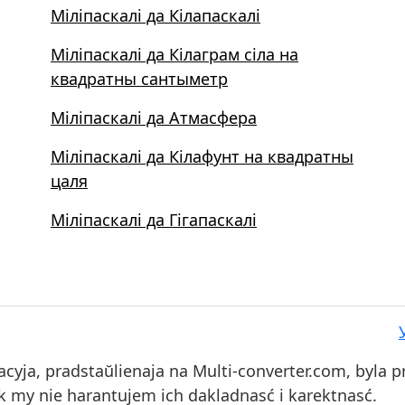
Міліпаскалі да Кілапаскалі
Міліпаскалі да Кілаграм сіла на
квадратны сантыметр
Міліпаскалі да Атмасфера
Міліпаскалі да Кілафунт на квадратны
цаля
Міліпаскалі да Гігапаскалі
ja, pradstaŭlienaja na Multi-converter.com, byla prav
nak my nie harantujem ich dakladnasć i karektnasć.