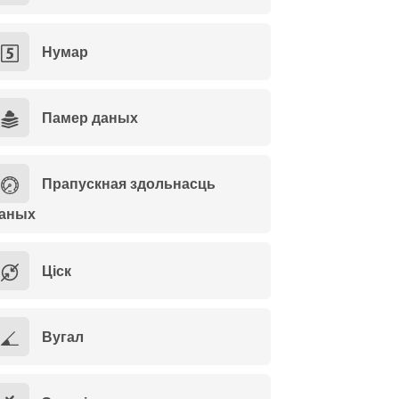
Нумар
Памер даных
Прапускная здольнасць
аных
Ціск
Вугал