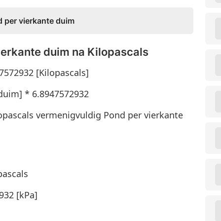
 per vierkante duim
ierkante duim na Kilopascals
7572932 [Kilopascals]
 duim] * 6.8947572932
opascals vermenigvuldig Pond per vierkante
pascals
932 [kPa]