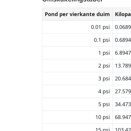
Pond per vierkante duim
Kilopa
0.01 psi
0.068
0.1 psi
0.689
1 psi
6.894
2 psi
13.78
3 psi
20.68
4 psi
27.57
5 psi
34.47
10 psi
68.94
15 psi
103.4