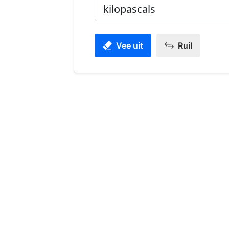
Vee uit
Ruil