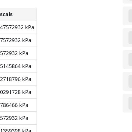
scals
947572932 kPa
47572932 kPa
7572932 kPa
95145864 kPa
42718796 kPa
90291728 kPa
3786466 kPa
7572932 kPa
21359398 kPa